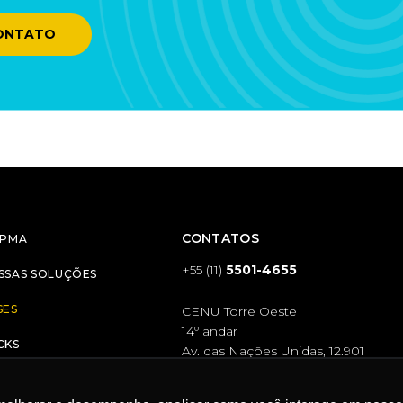
CONTATO
CONTATOS
RPMA
+55 (11)
5501-4655
SSAS SOLUÇÕES
SES
CENU Torre Oeste
14º andar
CKS
Av. das Nações Unidas, 12.901
RREIRAS
contato@rpmacomunicacao.com.