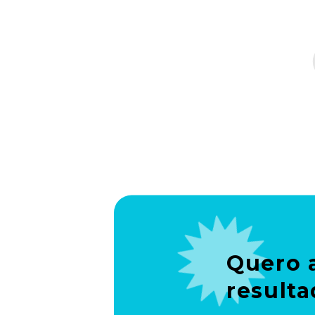
Quero 
result