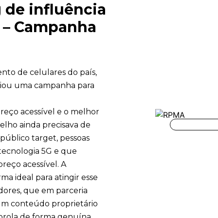
de influência
s – Campanha
nto de celulares do país,
riou uma campanha para
reço acessível e o melhor
relho ainda precisava de
 público target, pessoas
tecnologia 5G e que
reço acessível. A
rma ideal para atingir esse
adores, que em parceria
um conteúdo proprietário
rola de forma genuína,