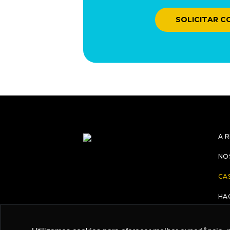
SOLICITAR 
A 
NO
CA
HA
CA