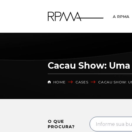
A RPMA
Cacau Show: Uma 
HOME
CASES
CACAU SHOW: U
O QUE
PROCURA?