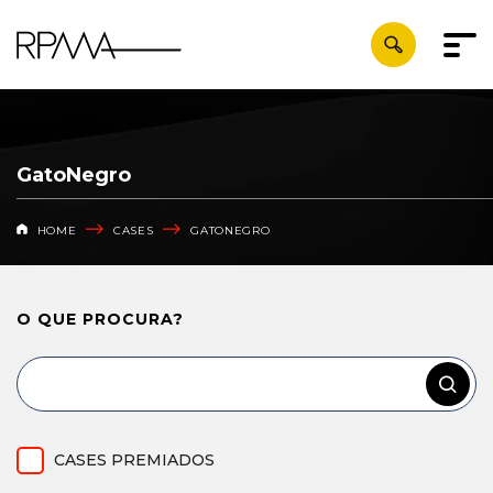
GatoNegro
HOME
CASES
GATONEGRO
O QUE
PROCURA?
CASES PREMIADOS