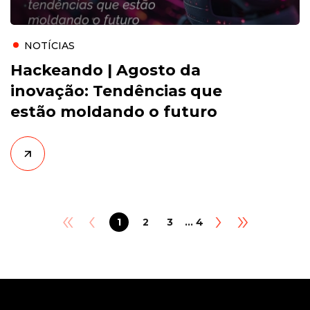
NOTÍCIAS
Hackeando | Agosto da
inovação: Tendências que
estão moldando o futuro
«
‹
›
»
1
2
3
... 4