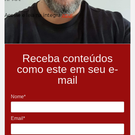
Acesse e leia na íntegra
aqui
Receba conteúdos
como este em seu e-
mail
Nome*
Email*