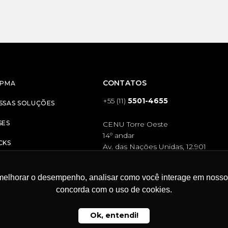
CONTATOS
RPMA
+55 (11)
5501-4655
SSAS SOLUÇÕES
SES
CENU Torre Oeste
14º andar
CKS
Av. das Nações Unidas, 12.901
RREIRAS
contato@rpmacomunicacao.com.
melhorar o desempenho, analisar como você interage em nosso sit
LE CONOSCO
concorda com o uso de cookies.
Ok, entendi!