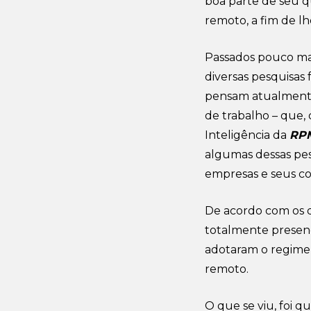
boa parte de seu q
remoto, a fim de lh
Passados pouco ma
diversas pesquisas 
pensam atualmente 
de trabalho – que, 
Inteligência da
RP
algumas dessas pe
empresas e seus co
De acordo com os d
totalmente presenc
adotaram o regime
remoto.
O que se viu, foi 