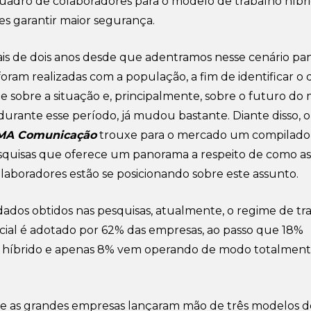
uadro de colaboradores para o modelo de trabalho híbr
es garantir maior segurança.
is de dois anos desde que adentramos nesse cenário pa
foram realizadas com a população, a fim de identificar o 
sobre a situação e, principalmente, sobre o futuro do
durante esse período, já mudou bastante. Diante disso, o
MA Comunicação
trouxe para o mercado um compilado
squisas que oferece um panorama a respeito de como as
laboradores estão se posicionando sobre este assunto.
ados obtidos nas pesquisas, atualmente, o regime de tr
ial é adotado por 62% das empresas, ao passo que 18%
 híbrido e apenas 8% vem operando de modo totalmen
que as grandes empresas lançaram mão de três modelos d