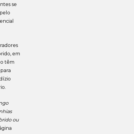
ntes se
 pelo
encial
oradores
brido, em
não têm
 para
dízio
io.
ongo
nhias
brido ou
ágina