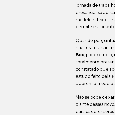
jornada de trabalho
presencial se apli
modelo híbrido se a
permite maior aut
Quando perguntado 
não foram unânimes
Box
, por exemplo,
totalmente presenc
constatado que ap
estudo feito pela
H
querem o modelo
Não se pode deixa
diante desses novo
para os defensores