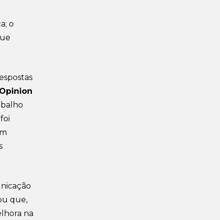
a; o
que
espostas
Opinion
abalho
 foi
um
s
unicação
ou que,
elhora na