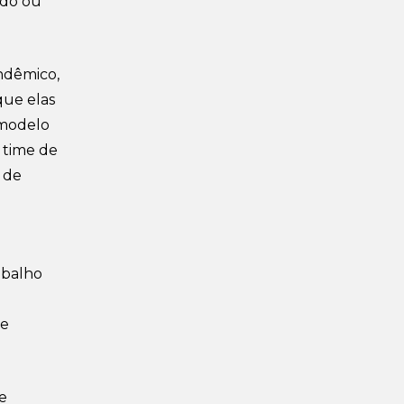
ido ou
ndêmico,
que elas
 modelo
 time de
 de
abalho
te
e