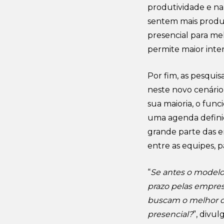
produtividade e n
sentem mais produt
presencial para me
permite maior inter
Por fim, as pesqui
neste novo cenário
sua maioria, o func
uma agenda definida
grande parte das e
entre as equipes, p
“
Se antes o modelo
prazo pelas empres
buscam o melhor do
presencial?
”, divu