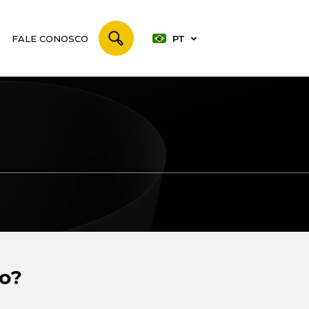
FALE CONOSCO
PT
to?