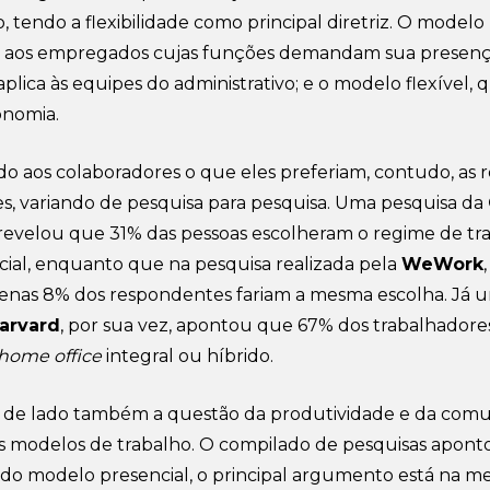
, tendo a flexibilidade como principal diretriz. O modelo
ca aos empregados cujas funções demandam sua presenç
plica às equipes do administrativo; e o modelo flexível, 
onomia.
aos colaboradores o que eles preferiam, contudo, as r
, variando de pesquisa para pesquisa. Uma pesquisa da
 revelou que 31% das pessoas escolheram o regime de tr
ial, enquanto que na pesquisa realizada pela
WeWork
,
enas 8% dos respondentes fariam a mesma escolha. Já 
arvard
, por sua vez, apontou que 67% dos trabalhadore
home office
integral ou híbrido.
r de lado também a questão da produtividade e da com
s modelos de trabalho. O compilado de pesquisas apont
 do modelo presencial, o principal argumento está na m