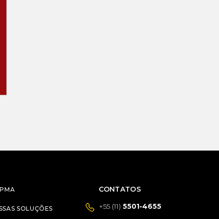
CONTATOS
RPMA
+55 (11)
5501-4655
SSAS SOLUÇÕES