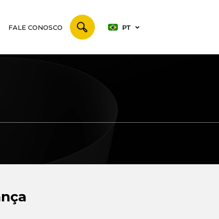
FALE CONOSCO
PT
ança