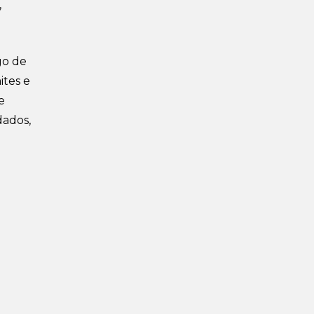
,
go de
ites e
e
dados,