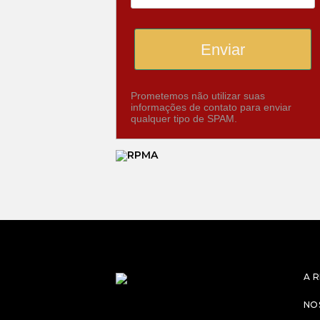
Enviar
Prometemos não utilizar suas
informações de contato para enviar
qualquer tipo de SPAM.
A 
NO