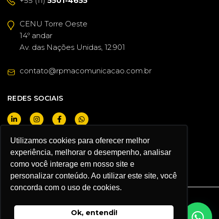
+55 (11)
5501-4655
CENU Torre Oeste
14º andar
Av. das Nações Unidas, 12.901
contato@rpmacomunicacao.com.br
REDES SOCIAIS
Utilizamos cookies para oferecer melhor
QUERO SER CLIENTE
experiência, melhorar o desempenho, analisar
como você interage em nosso site e
personalizar conteúdo. Ao utilizar este site, você
concorda com o uso de cookies.
RPMA COMUNICACAO ® 2026
Ok, entendi!
Política de Privacidade e Termos de Uso