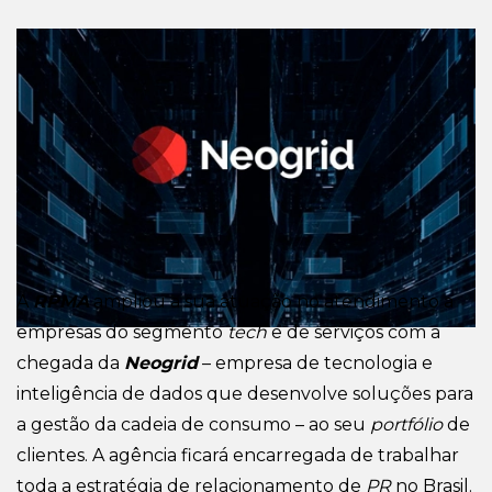
A
RPMA
ampliou a sua atuação no atendimento a
empresas do segmento
tech
e de serviços com a
chegada da
Neogrid
– empresa de tecnologia e
inteligência de dados que desenvolve soluções para
a gestão da cadeia de consumo – ao seu
portfólio
de
clientes. A agência ficará encarregada de trabalhar
toda a estratégia de relacionamento de
PR
no Brasil.