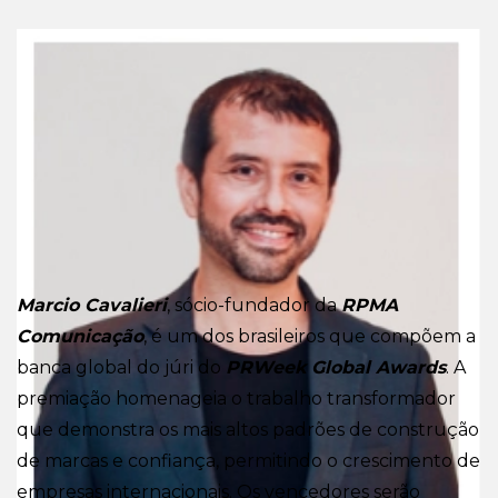
Marcio Cavalieri
, sócio-fundador da
RPMA
Comunicação
, é um dos brasileiros que compõem a
banca global do júri do
PRWeek Global Awards
. A
premiação homenageia o trabalho transformador
que demonstra os mais altos padrões de construção
de marcas e confiança, permitindo o crescimento de
empresas internacionais. Os vencedores serão