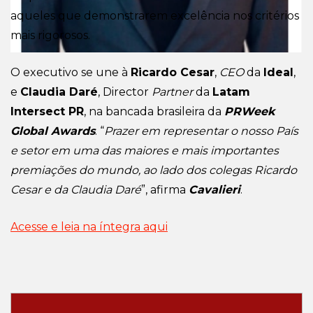
aqueles que demonstrarem excelência nos critérios
mais rigorosos.
O executivo se une à
Ricardo Cesar
,
CEO
da
Ideal
,
e
Claudia Daré
, Director
Partner
da
Latam
Intersect PR
, na bancada brasileira da
PRWeek
Global Awards
. “
Prazer em representar o nosso País
e setor em uma das maiores e mais importantes
premiações do mundo, ao lado dos colegas Ricardo
Cesar e da Claudia Daré
”, afirma
Cavalieri
.
Acesse e leia na íntegra aqui