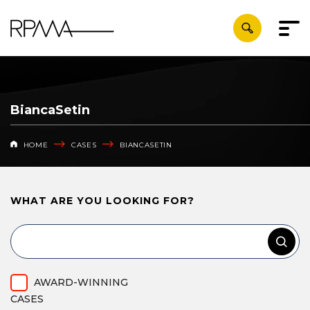
BiancaSetin
HOME
CASES
BIANCASETIN
WHAT ARE YOU
LOOKING FOR?
AWARD-WINNING
CASES