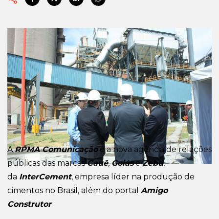
A
RPMA Comunicação
é a nova agência de relações
públicas das marcas
Cauê
,
Goiás
e
Zebu
,
da
InterCement
, empresa líder na produção de
cimentos no Brasil, além do portal
Amigo
Construtor
.