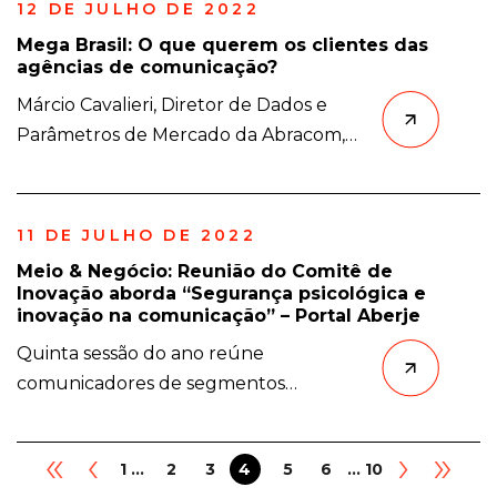
12 DE JULHO DE 2022
marcas Cauê, Goiás e
Mega Brasil: O que querem os clientes das
Zebu, da InterCement, líder na
agências de comunicação?
produção de cimentos no Brasil, além
Márcio Cavalieri, Diretor de Dados e
do portal Amigo Construtor. Sob
Parâmetros de Mercado da Abracom,
direção de Soraia Ascari e gerência de
apresenta em primeira mão no
Fernando Irribarra, a agência irá […]
Congresso Mega Brasil os resultados da
pesquisa “Radar Abracom”. Em agosto,
11 DE JULHO DE 2022
você tem um encontro marcado com
Meio & Negócio: Reunião do Comitê de
o Congresso Mega Brasil de
Inovação aborda “Segurança psicológica e
Comunicação, Inovação e Estratégias
inovação na comunicação” – Portal Aberje
Corporativas, que acontece nos dias 17,
Quinta sessão do ano reúne
18 e 19, na Unibes Cultural, um dos
comunicadores de segmentos
espaços […]
diferentes Comunicadores estiveram
reunidos, de forma online, em mais um
«
‹
›
»
1 ...
2
3
4
5
6
... 10
encontro do Comitê Aberje de