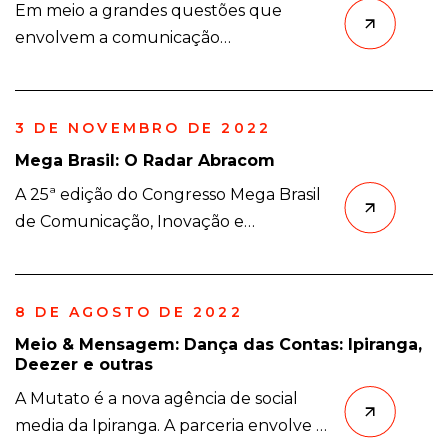
Em meio a grandes questões que
esse reconhecimento, comemora o
envolvem a comunicação
selo, assim como o engajamento e as
contemporânea, a Comunicação
percepções de seus colaboradores
Institucional se destaca por ser a área
obtidas na […]
de criação e desenvolvimento da
3 DE NOVEMBRO DE 2022
identidade das organizações. Assim,
Mega Brasil: O Radar Abracom
torna-se algo essencial no âmbito das
A 25ª edição do Congresso Mega Brasil
relações públicas. Dessa forma, o
de Comunicação, Inovação e
segundo dia do Conexões RP 2022
Estratégias Corporativas aconteceu
abriu a manhã desta terça-feira (20)
na Unibes Cultural, um dos espaços
abordando o tema e ressaltando sua
culturais mais emblemáticos de São
[…]
8 DE AGOSTO DE 2022
Paulo e do Brasil. Sob a temática
Meio & Mensagem: Dança das Contas: Ipiranga,
central “Diversidade, Conectividade e
Deezer e outras
Credibilidade – A Era da Comunicação
A Mutato é a nova agência de social
Transformadora”, a edição deste ano
media da Ipiranga. A parceria envolve a
trouxe para o público uma