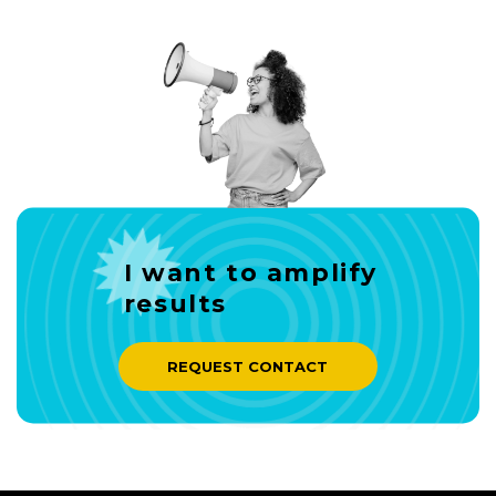
Inovação em Comunicação Corporativa
no dia 5 de julho para discutir o
tema “Segurança psicológica e
inovação na comunicação”,
desenvolvido através de um painel
moderado por Luiz Eduardo Serafim,
coordenador do Comitê e diretor […]
I want to amplify
results
REQUEST CONTACT