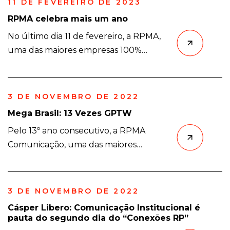
11 DE FEVEREIRO DE 2023
RPMA celebra mais um ano
No último dia 11 de fevereiro, a RPMA,
uma das maiores empresas 100%
brasileiras e independentes de PR e
comunicação integrada do país,
celebrou mais um aniversário, o quarto
3 DE NOVEMBRO DE 2022
pós-fusão. A data foi comemorada com
Mega Brasil: 13 Vezes GPTW
o anúncio do aumento de 12% em seu
Pelo 13º ano consecutivo, a RPMA
faturamento em relação ao ano
Comunicação, uma das maiores
anterior. O crescimento deveu-se à
empresas 100% brasileiras e
chegada de 22 novos clientes, […]
independentes de PR e comunicação
integrada, recebe a certificação
3 DE NOVEMBRO DE 2022
do Great Place to Work (GPTW) como
Cásper Libero: Comunicação Institucional é
um excelente local para trabalhar. A
pauta do segundo dia do “Conexões RP”
agência, que é a única de PR a obter