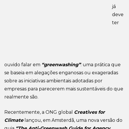
já
deve
ter
ouvido falar em
“greenwashing”
: uma prática que
se baseia em alegações enganosas ou exageradas
sobre as iniciativas ambientais adotadas por
empresas para parecerem mais sustentáveis do que
realmente são.
Recentemente, a ONG global
Creatives for
Climate
lançou, em Amsterdã, uma nova versão do
guia
“The Anti-Greenwash Guide for Agency